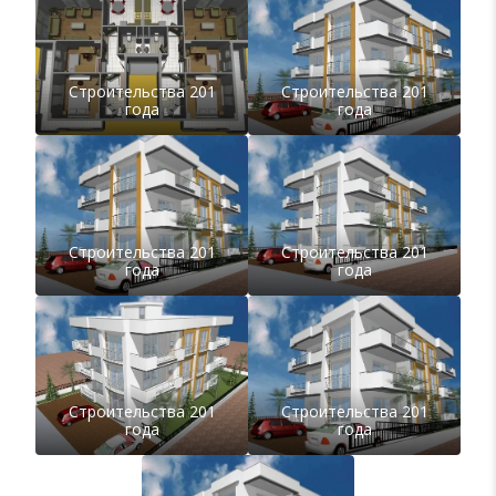
Строительства 201
Строительства 201
года
года
Строительства 201
Строительства 201
года
года
Строительства 201
Строительства 201
года
года