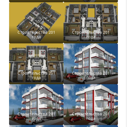
Строительства 201
Строительства 201
года
года
Строительства 201
Строительства 201
года
года
Строительства 201
Строительства 201
года
года