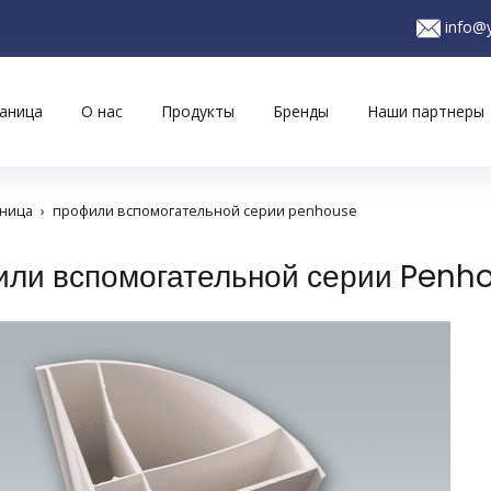
info@y
раница
О нас
Продукты
Бренды
Наши партнеры
аница
профили вспомогательной серии penhouse
ли вспомогательной серии Penh